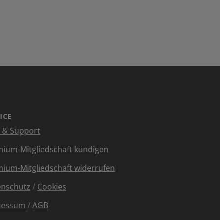
ICE
e & Support
ium-Mitgliedschaft kündigen
ium-Mitgliedschaft widerrufen
enschutz
/
Cookies
ressum
/
AGB