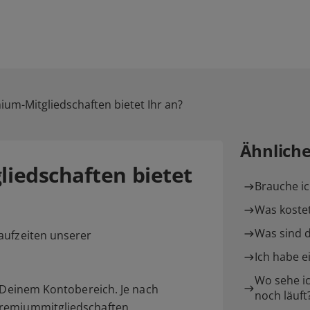
um-Mitgliedschaften bietet Ihr an?
Ähnlich
iedschaften bietet
Brauche ic
Was kostet
Was sind d
aufzeiten unserer
Ich habe e
Wo sehe ic
n Deinem Kontobereich. Je nach
noch läuft
Premiummitgliedschaften