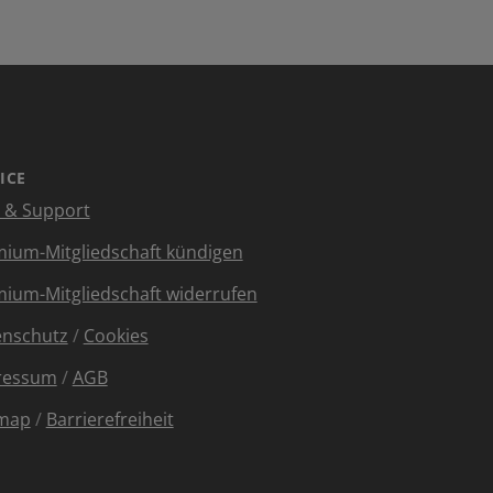
ICE
e & Support
ium-Mitgliedschaft kündigen
ium-Mitgliedschaft widerrufen
enschutz
/
Cookies
ressum
/
AGB
emap
/
Barrierefreiheit