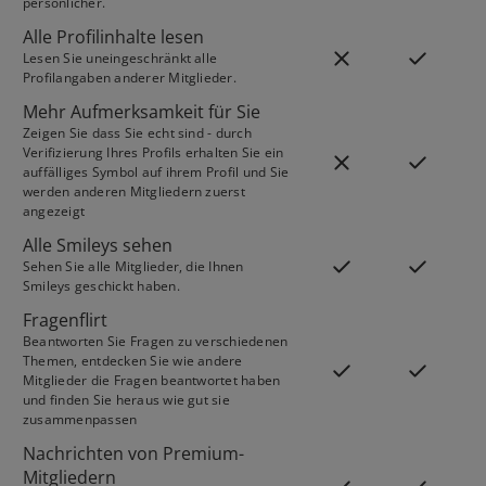
persönlicher.
Alle Profilinhalte lesen
Lesen Sie uneingeschränkt alle
Profilangaben anderer Mitglieder.
Mehr Aufmerksamkeit für Sie
Zeigen Sie dass Sie echt sind - durch
Verifizierung Ihres Profils erhalten Sie ein
auffälliges Symbol auf ihrem Profil und Sie
werden anderen Mitgliedern zuerst
angezeigt
Alle Smileys sehen
Sehen Sie alle Mitglieder, die Ihnen
Smileys geschickt haben.
Fragenflirt
Beantworten Sie Fragen zu verschiedenen
Themen, entdecken Sie wie andere
Mitglieder die Fragen beantwortet haben
und finden Sie heraus wie gut sie
zusammenpassen
Nachrichten von Premium-
Mitgliedern