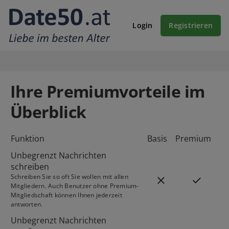
Login
Registrieren
Ihre Premiumvorteile im
Überblick
Funktion
Basis
Premium
Unbegrenzt Nachrichten
schreiben
Schreiben Sie so oft Sie wollen mit allen
Mitgliedern. Auch Benutzer ohne Premium-
Mitgliedschaft können Ihnen jederzeit
antworten.
Unbegrenzt Nachrichten