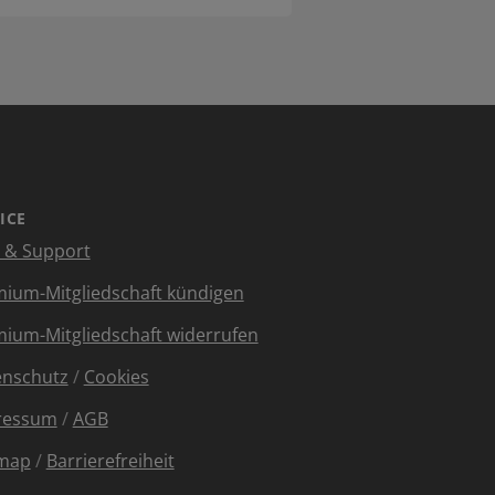
ICE
e & Support
ium-Mitgliedschaft kündigen
ium-Mitgliedschaft widerrufen
enschutz
/
Cookies
ressum
/
AGB
emap
/
Barrierefreiheit