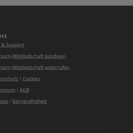
ICE
e & Support
ium-Mitgliedschaft kündigen
ium-Mitgliedschaft widerrufen
enschutz
/
Cookies
ressum
/
AGB
emap
/
Barrierefreiheit